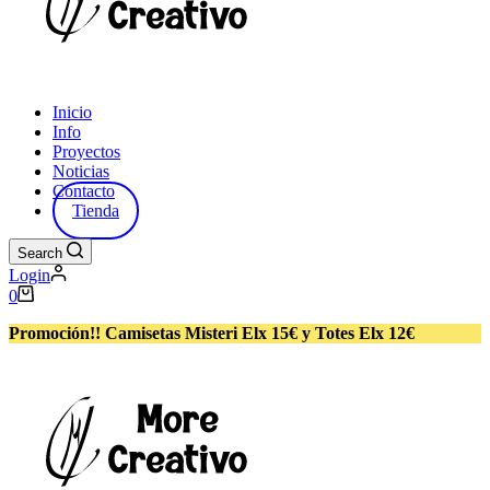
Inicio
Info
Proyectos
Noticias
Contacto
Tienda
Search
Login
Carro
0
de
compra
Promoción!! Camisetas Misteri Elx 15€ y Totes Elx 12€