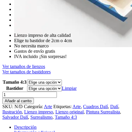
Lienzo impreso de alta calidad
Elige tu bastidor de 2cm o 4cm
No necesita marco
Gastos de envío gratis
IVA incluido ¡Sin sorpresas!
Ver tamaños de lienzos
Ver tamaños de bastidores
Tamaño 4:3
Bastidor
Limpiar
Universo
Dalí
Añadir al carrito
cantidad
SKU:
N/D
Categoría:
Arte
Etiquetas:
Arte
,
Cuadros Dalí
,
Dalí
,
Ilustración
,
Lienzo impreso
,
Lienzo original
,
Pintura Surrealista
,
Salvador Dalí
,
Surrealismo
,
Tamaño 4:3
Descripción