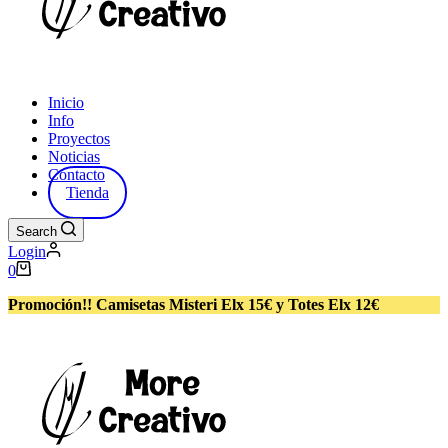
Inicio
Info
Proyectos
Noticias
Contacto
Tienda
Search
Login
Carro
0
de
compra
Promoción!! Camisetas Misteri Elx 15€ y Totes Elx 12€