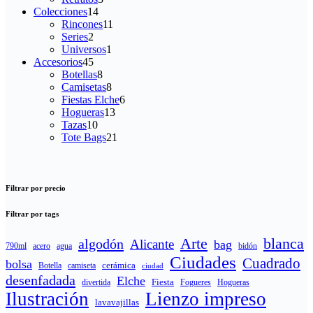
14
productos
Colecciones
14
productos
11
Rincones
11
2
productos
Series
2
productos
1
Universos
1
45
producto
Accesorios
45
productos
8
Botellas
8
productos
8
Camisetas
8
productos
6
Fiestas Elche
6
13
productos
Hogueras
13
10
productos
Tazas
10
productos
21
Tote Bags
21
productos
Filtrar por precio
Filtrar por tags
Arte
blanca
algodón
Alicante
bag
790ml
acero
agua
bidón
Ciudades
Cuadrado
bolsa
cerámica
Botella
camiseta
ciudad
desenfadada
Elche
Fiesta
Fogueres
Hogueras
divertida
Ilustración
Lienzo impreso
lavavajillas