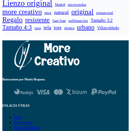
Lienzo original
microondas
Madrid
more creativo
original
natural
mug
primaveral
Regalo
resistente
Tamaño 3:2
sublimación
Sant Joan
Tamaño 4:3
urbano
tela
tote
taza
Villarrobledo
térmica
Ilustraciones por Moisés Requena
ENLACES ÚTILES
Info
Proyectos
Noticias/Blog