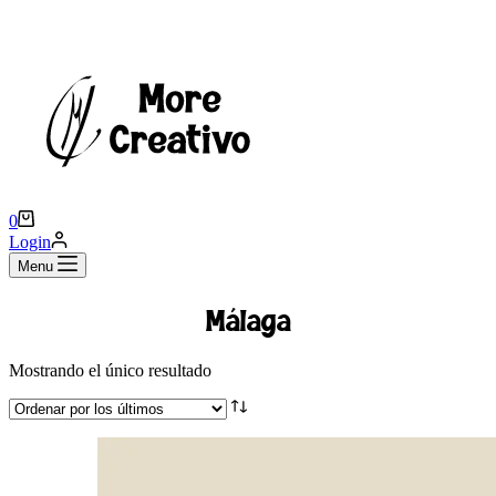
Carro
0
de
Login
compra
Menu
Málaga
Mostrando el único resultado