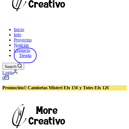
Inicio
Info
Proyectos
Noticias
Contacto
Tienda
Search
Login
Carro
0
de
compra
Promoción!! Camisetas Misteri Elx 15€ y Totes Elx 12€