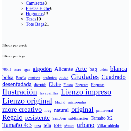
productos
8
Camisetas
8
productos
6
Fiestas Elche
6
13
productos
Hogueras
13
10
productos
Tazas
10
productos
21
Tote Bags
21
productos
Filtrar por precio
Filtrar por tags
Arte
blanca
algodón
Alicante
bag
790ml
acero
agua
bidón
Ciudades
Cuadrado
bolsa
cerámica
Botella
camiseta
ciudad
desenfadada
Elche
Fiesta
Fogueres
Hogueras
divertida
Ilustración
Lienzo impreso
lavavajillas
Lienzo original
microondas
Madrid
more creativo
original
natural
mug
primaveral
Regalo
resistente
Tamaño 3:2
sublimación
Sant Joan
Tamaño 4:3
urbano
tela
tote
taza
Villarrobledo
térmica