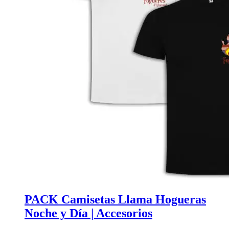
PACK Camisetas Llama Hogueras
Noche y Día | Accesorios