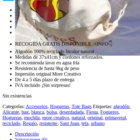
RECOGIDA GRATIS DISPONIBLE +INFO👇
Algodón 100% reciclado bicolor natural
Medidas de 37x41cm y cordones reforzados.
Se recomienda lavar en agua fría
Resistencia de hasta 9kg de peso
Impresión original More Creativo
De 4 a 5 días plazo de entrega
IVA incluido ¡Sin sorpresas!
Sin existencias
Categorías:
Accesorios
,
Hogueras
,
Tote Bags
Etiquetas:
algodón
,
Alicante
,
bag
,
blanca
,
bolsa
,
desenfadada
,
Fiesta
,
Fogueres
,
Hogueras
,
mochila
,
more creativo
,
natural
,
original
,
primaveral
,
reciclado
,
Regalo
,
resistente
,
Sant Joan
,
tela
,
urbano
Descripción
Valoraciones (0)