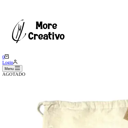
Carro
0
de
Login
compra
Menu
AGOTADO