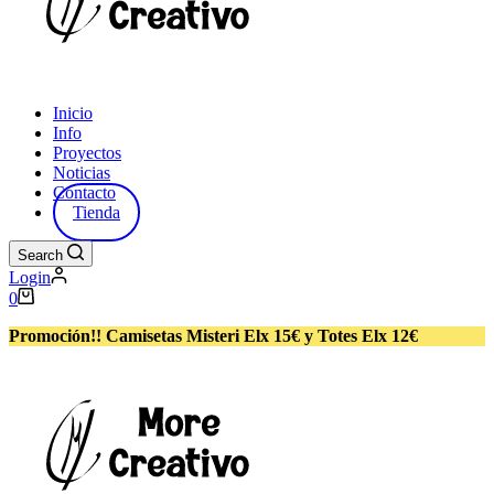
Inicio
Info
Proyectos
Noticias
Contacto
Tienda
Search
Login
Carro
0
de
compra
Promoción!! Camisetas Misteri Elx 15€ y Totes Elx 12€