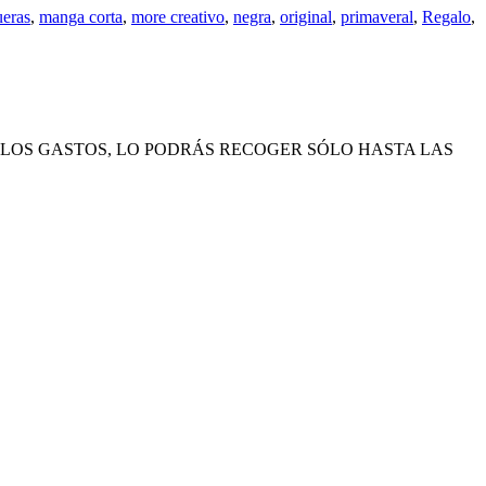
eras
,
manga corta
,
more creativo
,
negra
,
original
,
primaveral
,
Regalo
,
 LOS GASTOS, LO PODRÁS RECOGER SÓLO HASTA LAS