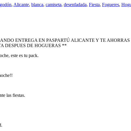
lgodón
,
Alicante
,
blanca
,
camiseta
,
desenfadada
,
Fiesta
,
Fogueres
,
Hogu
ONANDO ENTREGA EN PASPARTÚ ALICANTE Y TE AHORRAS
STA DESPUES DE HOGUERAS **
che, este es tu pack.
noche!!
e las fiestas.
d.