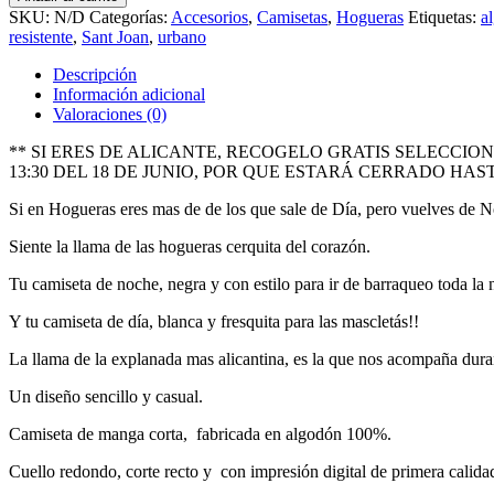
Llama
SKU:
N/D
Categorías:
Accesorios
,
Camisetas
,
Hogueras
Etiquetas:
a
Hogueras
resistente
,
Sant Joan
,
urbano
Noche
y
Descripción
Día
Información adicional
|
Valoraciones (0)
Accesorios
cantidad
** SI ERES DE ALICANTE, RECOGELO GRATIS SELECCI
13:30 DEL 18 DE JUNIO, POR QUE ESTARÁ CERRADO HA
Si en Hogueras eres mas de de los que sale de Día, pero vuelves de No
Siente la llama de las hogueras cerquita del corazón.
Tu camiseta de noche, negra y con estilo para ir de barraqueo toda la 
Y tu camiseta de día, blanca y fresquita para las mascletás!!
La llama de la explanada mas alicantina, es la que nos acompaña durant
Un diseño sencillo y casual.
Camiseta de manga corta, fabricada en algodón 100%.
Cuello redondo, corte recto y con impresión digital de primera calida